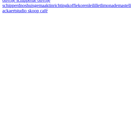
onvrije schipper
de onvrije
schipper
dnos
huisgemaakt
inrichting
koffie
korenlei
lillet
limonade
mastel
ackaert
studio skoop café