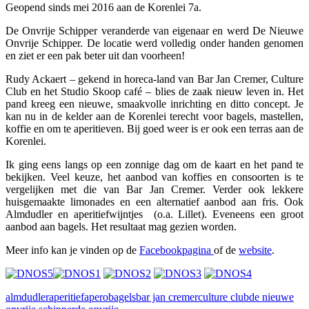
Geopend sinds mei 2016 aan de Korenlei 7a.
De Onvrije Schipper veranderde van eigenaar en werd De Nieuwe
Onvrije Schipper. De locatie werd volledig onder handen genomen
en ziet er een pak beter uit dan voorheen!
Rudy Ackaert – gekend in horeca-land van Bar Jan Cremer, Culture
Club en het Studio Skoop café – blies de zaak nieuw leven in. Het
pand kreeg een nieuwe, smaakvolle inrichting en ditto concept. Je
kan nu in de kelder aan de Korenlei terecht voor bagels, mastellen,
koffie en om te aperitieven. Bij goed weer is er ook een terras aan de
Korenlei.
Ik ging eens langs op een zonnige dag om de kaart en het pand te
bekijken. Veel keuze, het aanbod van koffies en consoorten is te
vergelijken met die van Bar Jan Cremer. Verder ook lekkere
huisgemaakte limonades en een alternatief aanbod aan fris. Ook
Almdudler en aperitiefwijntjes (o.a. Lillet). Eveneens een groot
aanbod aan bagels. Het resultaat mag gezien worden.
Meer info kan je vinden op de
Facebookpagina
of de
website
.
almdudler
aperitief
apero
bagels
bar jan cremer
culture club
de nieuwe