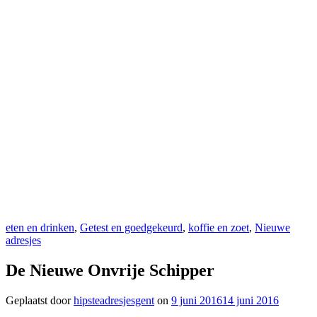
eten en drinken
,
Getest en goedgekeurd
,
koffie en zoet
,
Nieuwe
adresjes
De Nieuwe Onvrije Schipper
Geplaatst door
hipsteadresjesgent
on
9 juni 2016
14 juni 2016